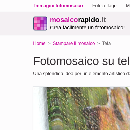
Immagini fotomosaico
Fotocollage
M
mosaico
rapido
.it
Crea facilmente un fotomosaico!
Home
Stampare il mosaico
Tela
Fotomosaico su te
Una splendida idea per un elemento artistico da