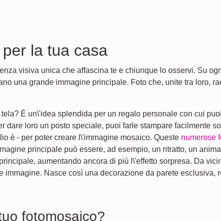
 per la tua casa
ienza visiva unica che affascina te e chiunque lo osservi. Su ogni
no una grande immagine principale. Foto che, unite tra loro, ra
tela? È un\'idea splendida per un regalo personale con cui puoi
 Per dare loro un posto speciale, puoi farle stampare facilmente 
glio è - per poter creare l\'immagine mosaico. Queste
numerose fo
immagine principale può essere, ad esempio, un ritratto, un anim
principale, aumentando ancora di più l\'effetto sorpresa. Da vic
de immagine. Nasce così una decorazione da parete esclusiva, r
 tuo fotomosaico?